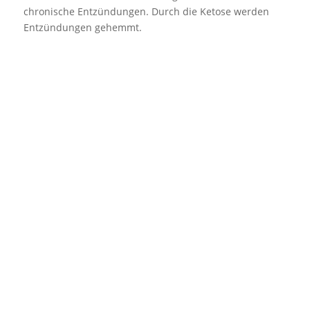
chronische Entzündungen. Durch die Ketose werden
Entzündungen gehemmt.
Ähnliche Beiträge
Freizeit
Verschiedenes
Digitale Teilhabe älterer Menschen: Chancen,
Hürden und Perspektiven
Zunehmende Digitalisierung im Alltag Die Nutzung
digitaler Geräte und Dienste nimmt auch in der
Altersgruppe 60+ kontinuierlich zu....