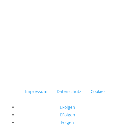
Senioren haben in ihrem Leben viel gelernt und einige
Erfahrungen gemacht. Im Alter haben sie die Zeit, diese
Dinge weiterzugeben und...
Impressum
|
Datenschutz
|
Cookies
Folgen
Folgen
Folgen