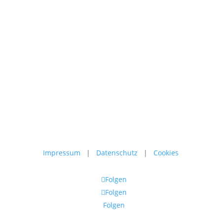
formuliert: Alzheimer – der Name löst bei vielen Menschen sofort 
Impressum
|
Datenschutz
|
Cookies
Folgen
Folgen
Folgen