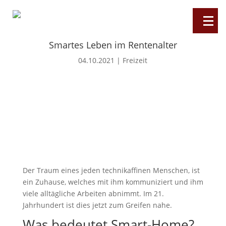
freshseniors.de
Smartes Leben im Rentenalter
Freizeit
04.10.2021
|
Freizeit
Gesundheit
Liebe
&
Partnerschaft
Rechtliches
Reisen
Verschiedenes
Der Traum eines jeden technikaffinen Menschen, ist
ein Zuhause, welches mit ihm kommuniziert und ihm
viele alltägliche Arbeiten abnimmt. Im 21.
Jahrhundert ist dies jetzt zum Greifen nahe.
Was bedeutet Smart-Home?