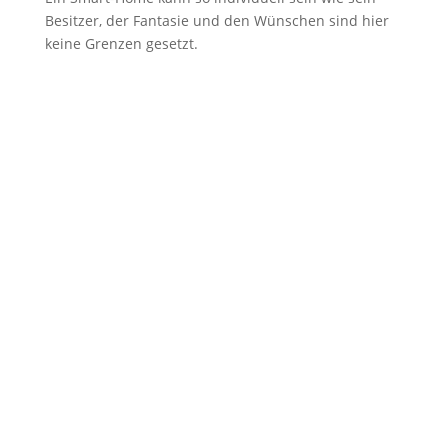
Besitzer, der Fantasie und den Wünschen sind hier
keine Grenzen gesetzt.
Ähnliche Beiträge
Freizeit
Wie man Teppiche am besten reinigen kann
Oh Schreck, der Fleck ist weg! Wer seinen Teppich
schon etwas länger hat, der weiß, dass dann doch
mal Flecken entstehen können oder...