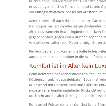
Rückenlehne und ausfahrbarer Fußstütze erhalte
erlauben gemütliches Fernsehen und Lesen. Geg
ein Mittagsschläfchen. Sessel mit Aufstehhilfe 
Komfortabel soll auch das Bett sein. Zu flache 
Der Körper verliert im Alter einige Zentimeter. I
Alternativ kann ein Boxspringbett mit dickem T
gegebenenfalls gegen einen dünnen Topper aus
verstellbarer Lattenrost. Dieser ermöglicht vers
Per Fernbedienung können die Füße höher gele
aus einer sitzenden Position in die Schlafpositi
Komfort ist im Alter kein Lux
Beim Komfort eines Möbelstückes sollten Senior
Küchenschrank mit ausziehbaren Böden ist kein 
Ruhesessel mit Nackenkissen und Fußraste entl
mussten alle Familienmitglieder Rücksicht auf d
Rücksicht auf die altersbedingten Bedürfniss
Ruhesessel-Polster sollten möglichst keine Sitz