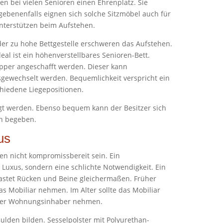
n bei vielen Senioren einen Ehrenplatz. Sie
ebenenfalls eignen sich solche Sitzmöbel auch für
unterstützen beim Aufstehen.
oder zu hohe Bettgestelle erschweren das Aufstehen.
deal ist ein höhenverstellbares Senioren-Bett.
opper angeschafft werden. Dieser kann
gewechselt werden. Bequemlichkeit verspricht ein
chiedene Liegepositionen.
gt werden. Ebenso bequem kann der Besitzer sich
on begeben.
us
en nicht kompromissbereit sein. Ein
Luxus, sondern eine schlichte Notwendigkeit. Ein
astet Rücken und Beine gleichermaßen. Früher
as Mobiliar nehmen. Im Alter sollte das Mobiliar
e der Wohnungsinhaber nehmen.
mulden bilden. Sesselpolster mit Polyurethan-