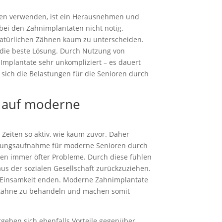
oren verwenden, ist ein Herausnehmen und
ei den Zahnimplantaten nicht nötig.
 natürlichen Zähnen kaum zu unterscheiden.
k die beste Lösung. Durch Nutzung von
 Implantate sehr unkompliziert – es dauert
 sich die Belastungen für die Senioren durch
 auf moderne
 Zeiten so aktiv, wie kaum zuvor. Daher
hrungsaufnahme für moderne Senioren durch
ssen immer öfter Probleme. Durch diese fühlen
aus der sozialen Gesellschaft zurückzuziehen.
er Einsamkeit enden. Moderne Zahnimplantate
he Zähne zu behandeln und machen somit
geben sich ebenfalls Vorteile gegenüber