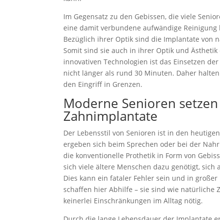
Im Gegensatz zu den Gebissen, die viele Seni
eine damit verbundene aufwändige Reinigung b
Bezüglich ihrer Optik sind die Implantate von
Somit sind sie auch in ihrer Optik und Ästheti
innovativen Technologien ist das Einsetzen der
nicht länger als rund 30 Minuten. Daher halten
den Eingriff in Grenzen.
Moderne Senioren setzen
Zahnimplantate
Der Lebensstil von Senioren ist in den heutigen
ergeben sich beim Sprechen oder bei der Na
die konventionelle Prothetik in Form von Gebi
sich viele ältere Menschen dazu genötigt, sich 
Dies kann ein fataler Fehler sein und in groß
schaffen hier Abhilfe – sie sind wie natürlic
keinerlei Einschränkungen im Alltag nötig.
Durch die lange Lebensdauer der Implantate er